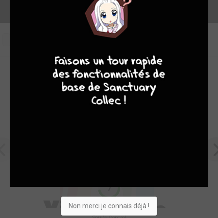
0
4
7
8
7
OEUVRES PHARES DE ADH EDITIONS
7
Non merci je connais déjà !
Soul's Control