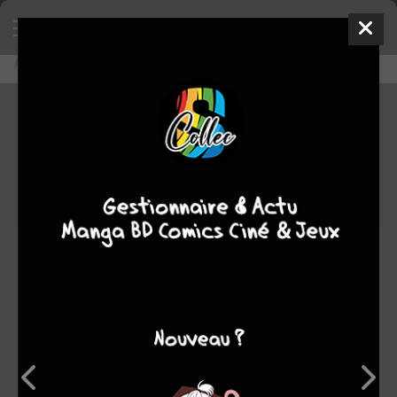
Accueil
Découvrir
Editeurs
ADH Editions
ADH Editions
0
★
★
★
★
★
★
★
★
★
★
3
oeuvres :
0
à paraître
0
terminée
3
en
cours
0
stoppée
Note
0