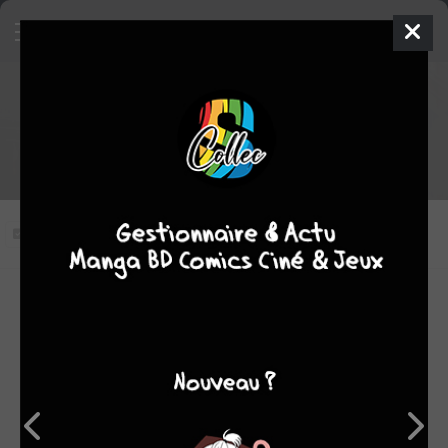
Bones épisode 2 VOSTFR
Faux frère
Vous n'avez pas vu cet épisode
Modifier l'épisode
RÉSUMÉ
Lorsque Hamid Masruk, président de l’association de
l’amicale arabo-américaine, meurt dans l’explosion de sa
voiture faisant de nombreuses victimes aux alentours, les
autorités croient à un attentat terroriste. Par conséquent, la
Sécurité Intérieure s’en mêle et freine l’enquête de Booth