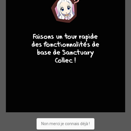
et de Brenann, davantage orientés sur la piste d’une
querelle familiale.
4
7
8
7
Non merci je connais déjà !