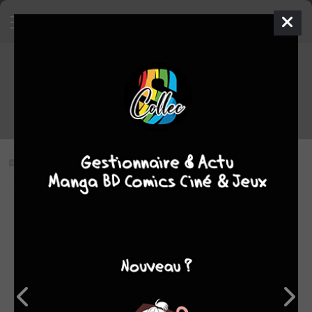
Terminator : Les Chroniques
de Sarah Connor épisode 18
VOSTFR
Vous n'avez pas vu cet épisode
Modifier l'épisode
RÉSUMÉ