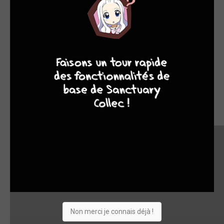
9
7
6
6
Non merci je connais déjà !