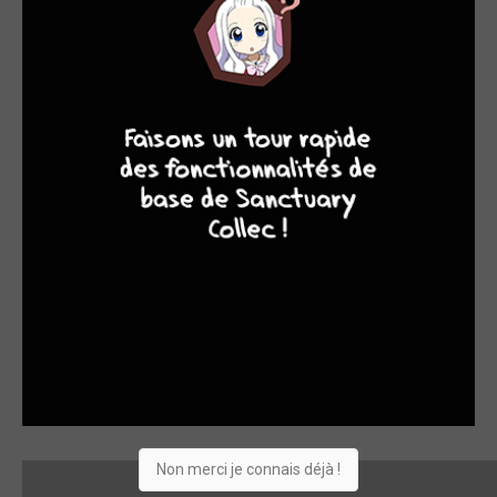
l'intérieur de l'appareil que tous les occupants sont morts.
9
8
9
8
Non merci je connais déjà !