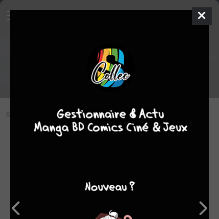
The Strain épisode 1 VOSTFR
Nuit zéro
Vous n'avez pas vu cet épisode
Modifier l'épisode
RÉSUMÉ
Un Boeing 777 semble avoir disparu des radars peu avant
son arrivée à l'aéroport new-yorkais JFK. Pourtant, peu
après, l'appareil est bien retrouvé sur le tarmac, mais ne
donne aucun signe de vie. Dépêché sur les lieux,
épistémologiste Ephraim Gooweather découvre à