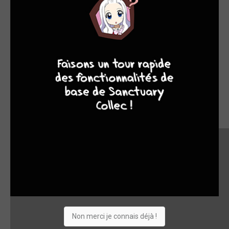
9
8
9
8
Non merci je connais déjà !