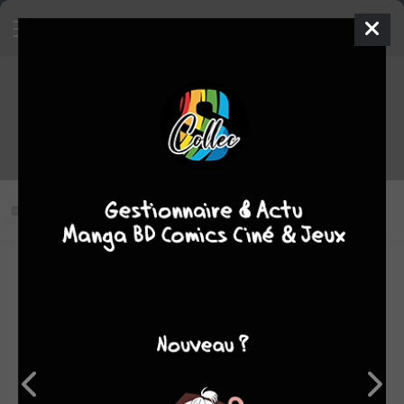
Hinomaru Sumô épisode 15
VOSTFR
Vous n'avez pas vu cet épisode
Modifier l'épisode
RÉSUMÉ