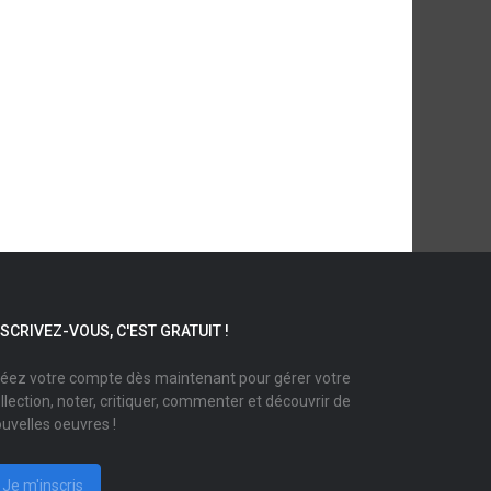
NSCRIVEZ-VOUS, C'EST GRATUIT !
éez votre compte dès maintenant pour gérer votre
llection, noter, critiquer, commenter et découvrir de
uvelles oeuvres !
Je m'inscris