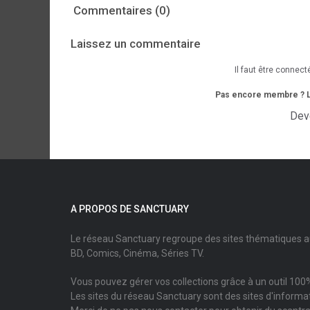
Commentaires (0)
Laissez un commentaire
Il faut être connect
Pas encore membre ? L'i
Dev
A PROPOS DE SANCTUARY
Le réseau Sanctuary regroupe des sites thématiques 
BD, Comics, Cinéma, Séries TV.
Vous pouvez gérer vos collections grâce à un outil 100%
Les sites du réseau Sanctuary sont des sites d'informati