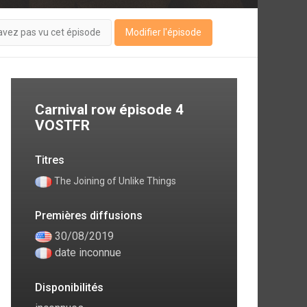
avez pas vu cet épisode
Modifier l'épisode
Carnival row épisode 4
VOSTFR
Titres
The Joining of Unlike Things
Premières diffusions
30/08/2019
date inconnue
Disponibilités