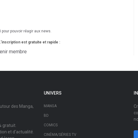
é pour pouvoir réagir aux news.
nscription est gratuite et rapide :
enir membre
UNIVERS
I
autour des Manga,
MANGA
Cr
co
BD
no
 gratuit.
COMICS
on et d'actualité.
CINÉMA/SÉRIES TV