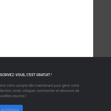
NSCRIVEZ-VOUS, C'EST GRATUIT !
éez votre compte dès maintenant pour gérer votre
llection, noter, critiquer, commenter et découvrir de
uvelles oeuvres !
Je m'inscris