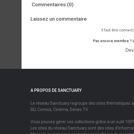
Commentaires (0)
Laissez un commentaire
Il faut être connect
Pas encore membre ? L'i
Dev
A PROPOS DE SANCTUARY
Le réseau Sanctuary regroupe des sites thématiques 
BD, Comics, Cinéma, Séries TV.
Vous pouvez gérer vos collections grâce à un outil 100%
Les sites du réseau Sanctuary sont des sites d'informati