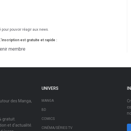
é pour pouvoir réagir aux news.
nscription est gratuite et rapide :
enir membre
UNIVERS
I
autour des Manga,
MANGA
Cr
co
BD
no
 gratuit.
COMICS
on et d'actualité.
CINÉMA/SÉRIES TV