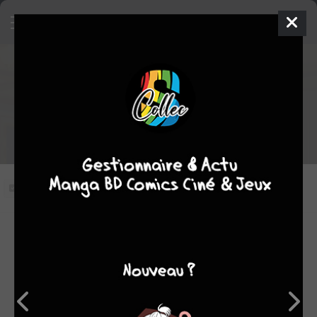
Trapped in a Dating Sim: The
World of Otome Games is
Tough for Mobs saison 1
épisode 8 VOSTFR (8)
Je fais pas ça pour m'amuser
Vous n'avez pas vu cet épisode
Modifier l'épisode
RÉSUMÉ
Léon est sollicité pour aider Carla, une jeune fille, à se
débarrasser de pirates qui envahissent les terres de sa
famille. Notre héros n'est cependant pas dupe et se doute
qu'un complot se trame.