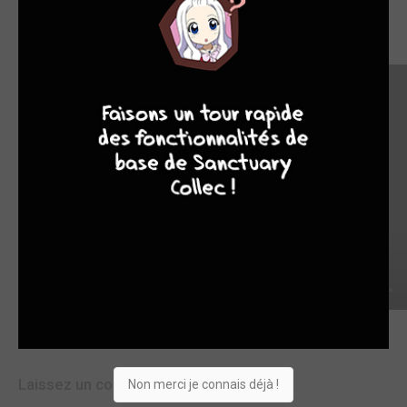
Voir l'épisode
9
8
9
8
Commentaires (0)
Laissez un commentaire
Non merci je connais déjà !