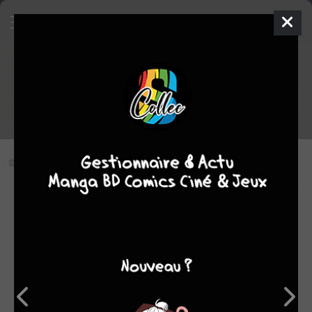
Le palais de l'est (drama)
épisode 5 VOSTFR
Vous n'avez pas vu cet épisode
Modifier l'épisode
RÉSUMÉ
Gu-cheon échappe au danger avec l'aide de Saeng-gang.
Alors que le roi tombe malade, Gu-cheon affronte le
fantôme maléfique, mais un esprit protecteur lui barre la
route.