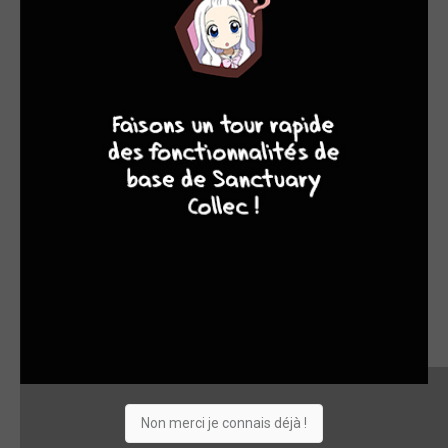
9
8
9
8
Non merci je connais déjà !