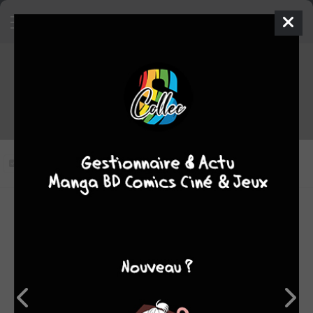
Devil Survivor 2 épisode 7
VOSTFR
Mercredi de transformations - I
Vous n'avez pas vu cet épisode
Modifier l'épisode
RÉSUMÉ
Alors que Nagoya est un champs de bataille, Alcor, l'Être
de Tristesse apparaît devant les invocateurs …