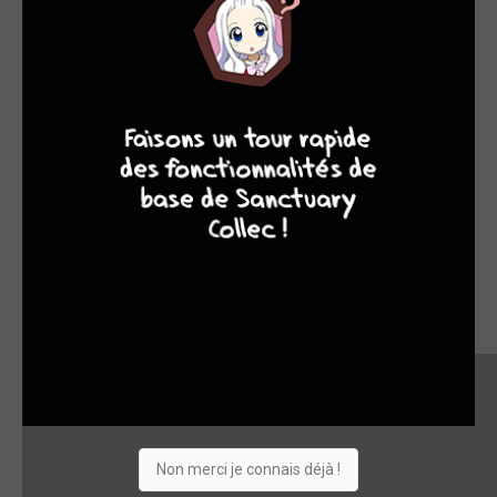
9
8
9
8
Non merci je connais déjà !