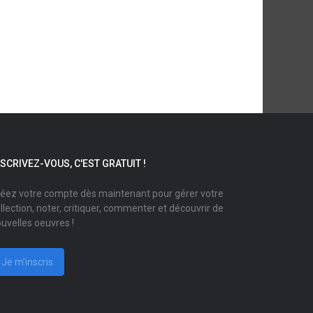
NSCRIVEZ-VOUS, C'EST GRATUIT !
éez votre compte dès maintenant pour gérer votre
llection, noter, critiquer, commenter et découvrir de
uvelles oeuvres !
Je m'inscris