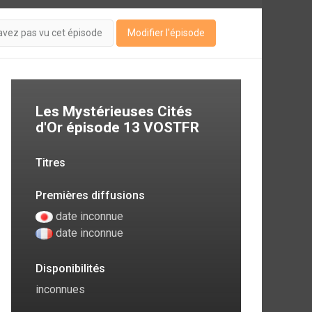
avez pas vu cet épisode
Modifier l'épisode
Les Mystérieuses Cités
d'Or épisode 13 VOSTFR
Titres
Premières diffusions
date inconnue
date inconnue
Disponibilités
inconnues