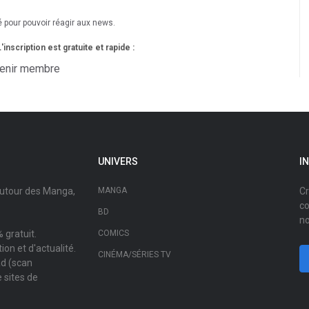
é pour pouvoir réagir aux news.
nscription est gratuite et rapide :
enir membre
UNIVERS
I
autour des Manga,
MANGA
Cr
co
BD
no
 gratuit.
COMICS
on et d'actualité.
CINÉMA/SÉRIES TV
ad (scan
 sites de