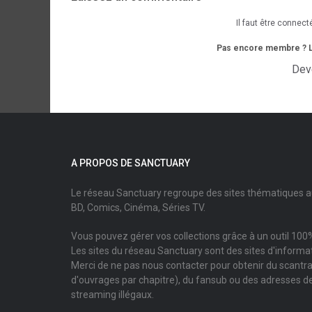
Il faut être connect
Pas encore membre ? L'i
Dev
A PROPOS DE SANCTUARY
Le réseau Sanctuary regroupe des sites thématiques 
BD, Comics, Cinéma, Séries TV.
Vous pouvez gérer vos collections grâce à un outil 100%
Les sites du réseau Sanctuary sont des sites d'informati
Merci de ne pas nous contacter pour obtenir du scantr
d'ouvrages par chapitre), du fansub ou des adresses de
streaming illégaux.