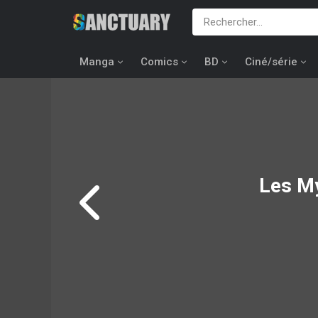
Manga
Comics
BD
Ciné/série
Les My