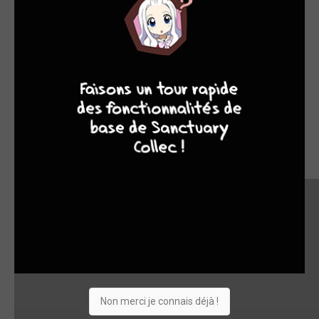
7
8
8
10
Non merci je connais déjà !