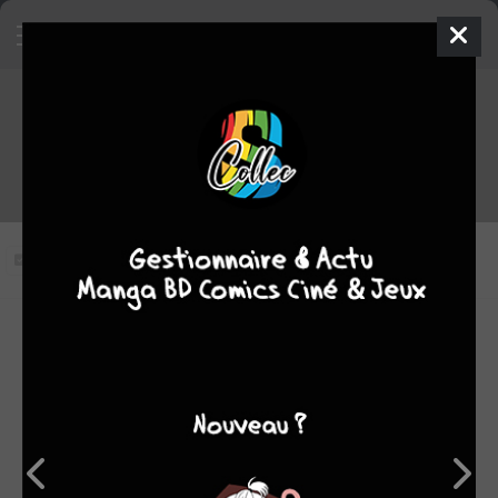
Kyô Kara Maô ! - Saison 1
épisode 9 VOSTFR
Vous n'avez pas vu cet épisode
Modifier l'épisode
RÉSUMÉ