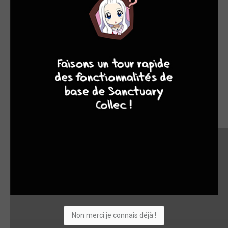
9
8
9
8
Non merci je connais déjà !