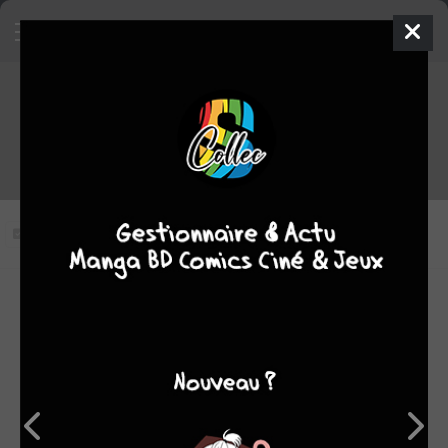
Kyô Kara Maô ! - Saison 1
épisode 37 VOSTFR
Vous n'avez pas vu cet épisode
Modifier l'épisode
RÉSUMÉ