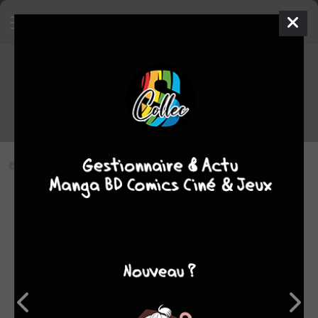
Les mystérieuses cités d'or -
Saison 2 épisode 3 VOSTFR
Vous n'avez pas vu cet épisode
Modifier l'épisode
RÉSUMÉ