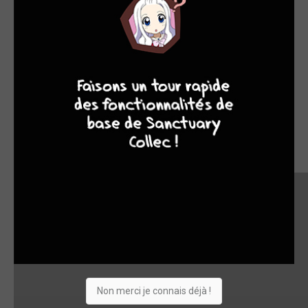
9
8
9
8
Non merci je connais déjà !