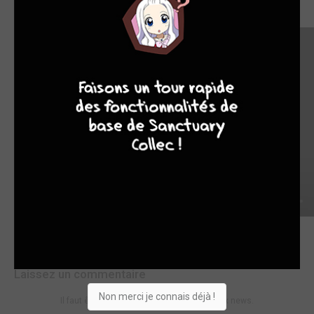
Voir l'épisode
9
7
6
6
Commentaires (0)
Laissez un commentaire
Non merci je connais déjà !
Il faut être connecté pour pouvoir réagir aux news.