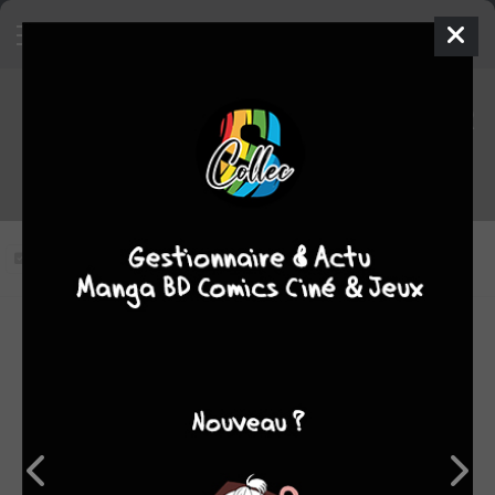
Jojo's Bizarre Adventure
(saison 2) épisode 11 VOSTFR
Emperor et Hanged Man, Partie 2
Vous n'avez pas vu cet épisode
Modifier l'épisode
RÉSUMÉ
Polnareff et Kakyoin vont devoir faire face à l’ennemi juré
de Polnareff, l’homme aux deux mains droites. Mais où se
cache-t-il, et quel est le point faible de ce Stand, qui
n’apparaît que dans les miroirs ?