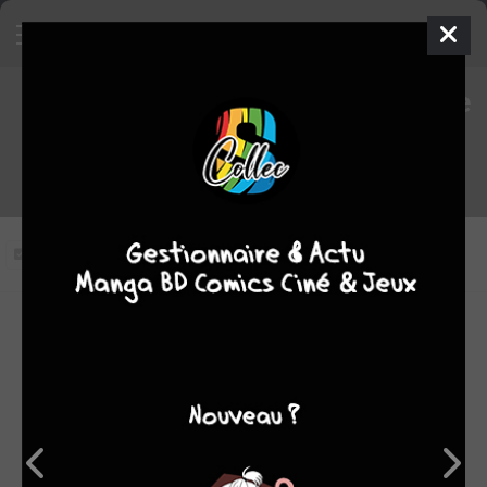
Le loup-garou de paris épisode
6 VOSTFR
Vous n'avez pas vu cet épisode
Modifier l'épisode
RÉSUMÉ