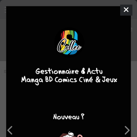
Le loup-garou de paris épisode
14 VOSTFR
Vous n'avez pas vu cet épisode
Modifier l'épisode
RÉSUMÉ