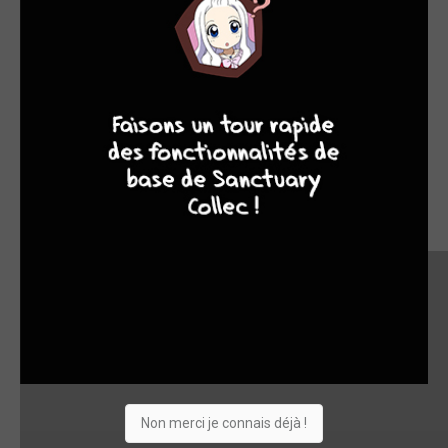
9
8
9
8
Non merci je connais déjà !