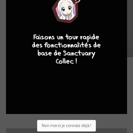
8
7
8
7
Commentaires (0)
Laissez un commentaire
Il faut être connecté pour pouvoir réagir aux news.
Pas encore membre ? L'inscription est gratuite et rapide :
Devenir membre
Non merci je connais déjà !