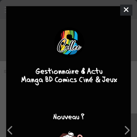
Ninja Slayer From Animation
épisode 22 VOSTFR
22
Vous n'avez pas vu cet épisode
Modifier l'épisode
RÉSUMÉ
Voir l'épisode