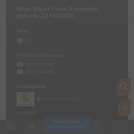
Ninja Slayer From Animation
épisode 22 VOSTFR
Titres
22
Premières diffusions
date inconnue
date inconnue
Disponibilités
10 septembre 2015
inconnues
Inscris-toi pour 
entrer ta collection !