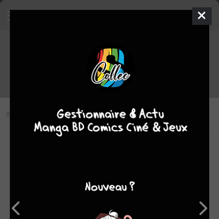
Blood Lad épisode 4 VOSTFR
Vous n'avez pas vu cet épisode
Modifier l'épisode
RÉSUMÉ