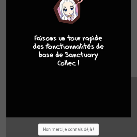
8
8
10
4
Non merci je connais déjà !