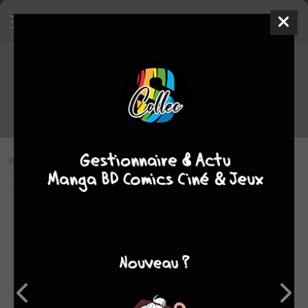
Blood Lad épisode 8 VOSTFR
Vous n'avez pas vu cet épisode
Modifier l'épisode
RÉSUMÉ