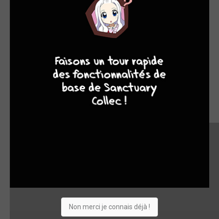
9
8
9
8
Non merci je connais déjà !