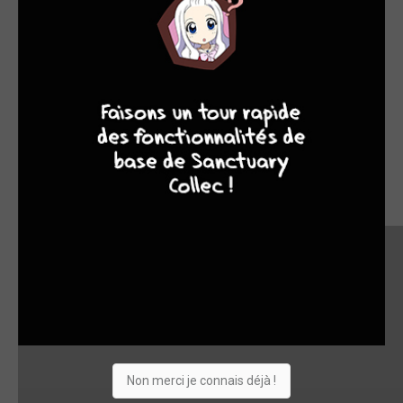
7
8
8
10
Non merci je connais déjà !