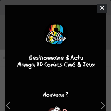
Hai-Furi épisode 4 VOSTFR
Vous n'avez pas vu cet épisode
Modifier l'épisode
RÉSUMÉ