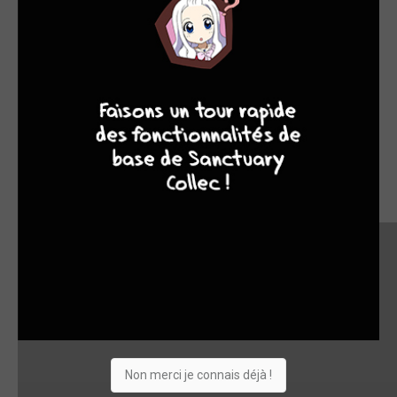
9
8
9
8
Non merci je connais déjà !