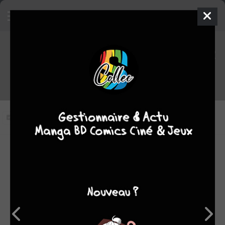
Jojo's Bizarre Adventure
(saison 2) épisode 31 VOSTFR
Vous n'avez pas vu cet épisode
Modifier l'épisode
RÉSUMÉ