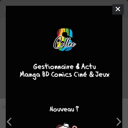
9
Critique de
Fables #3
par
Lecture DC
le dim. 19 déc. 2021
Rédiger une critique
Critique de
Fables #3