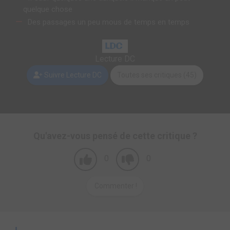
quelque chose
Des passages un peu mous de temps en temps
Lecture DC
Suivre Lecture DC
Toutes ses critiques (45)
Qu'avez-vous pensé de cette critique ?
0
0
Commenter !