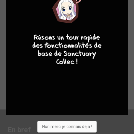
FABLES TOME 3 – LES HÉROS DE CONTES DE FÉES
VIVENT DANS NOTRE MONDE !!
Ce tome 3 intitulée Romance, met en scène des complots et
9
8
9
8
des romances. Un peu comme la seconde histoire, l’ambiance
est plutôt Trône de Fer que Disney, c’est-à-dire qu’il y a des
morts et le petit monde de Fableville va être clairement
chamboulé. Les romances n’ont pas l’air d’être du genre “Ils
vécurent heureux et eurent beaucoup d’enfants”.
----> Lire la suite sur
https://lecture-dc.fr/fables-comics/
----> Découvre d'autres lectures intéressantes sur
https://lecture-dc.fr
Non merci je connais déjà !
En bref