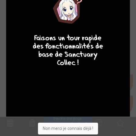
9
8
9
8
Inscris-toi pour 
entrer ta collection !
Non merci je connais déjà !
Collec
Shop. list
Planning
Animes
Découvrir
Envies