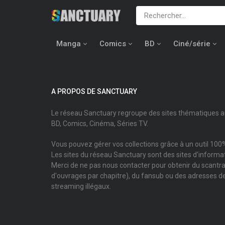
Manga
Comics
BD
Ciné/série
A PROPOS DE SANCTUARY
Le réseau Sanctuary regroupe des sites thématiques 
BD, Comics, Cinéma, Séries TV.
Vous pouvez gérer vos collections grâce à un outil 100%
Les sites du réseau Sanctuary sont des sites d'informati
Merci de ne pas nous contacter pour obtenir du scantr
d'ouvrages par chapitre), du fansub ou des adresses de
streaming illégaux.