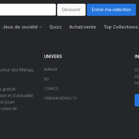
Découvrir
Entrer ma collection
Jeux de société
Quizz
Achat/vente
Top Collections
UNIVERS
I
autour des Manga,
MANGA
Cr
co
BD
no
 gratuit.
COMICS
on et d'actualité.
CINÉMA/SÉRIES TV
ad (scan
 sites de