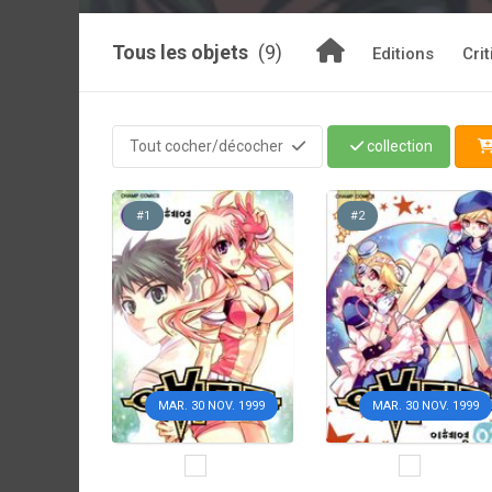
Tous les objets
(9)
Editions
Cri
Tout cocher/décocher
collection
#1
#2
MAR. 30 NOV. 1999
MAR. 30 NOV. 1999