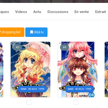
tiques
Videos
Actu
Discussions
En vente
Extrait
shopping list
déjà lu
#3
#4
MAR. 30 NOV. 1999
MAR. 30 NOV. 1999