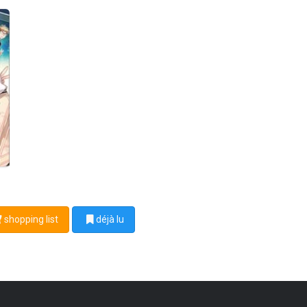
shopping list
déjà lu