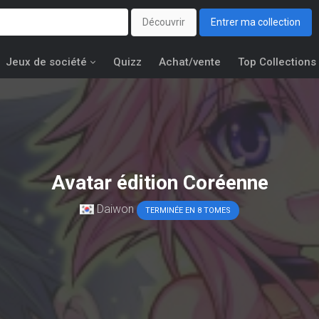
Découvrir
Entrer ma collection
Jeux de société
Quizz
Achat/vente
Top Collections
Avatar édition Coréenne
Daiwon
TERMINÉE EN 8 TOMES