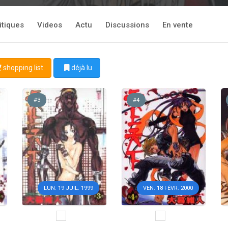
itiques
Videos
Actu
Discussions
En vente
shopping list
déjà lu
#3
#4
LUN. 19 JUIL. 1999
VEN. 18 FÉVR. 2000