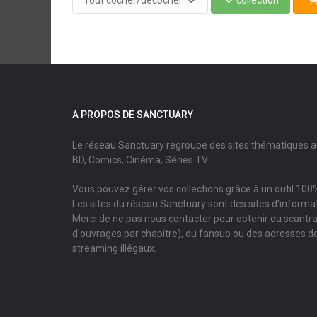
Tout cocher/décocher
collection
A PROPOS DE SANCTUARY
Le réseau Sanctuary regroupe des sites thématiques 
BD, Comics, Cinéma, Séries TV.
Vous pouvez gérer vos collections grâce à un outil 100%
Les sites du réseau Sanctuary sont des sites d'informati
Merci de ne pas nous contacter pour obtenir du scantr
d'ouvrages par chapitre), du fansub ou des adresses de
streaming illégaux.