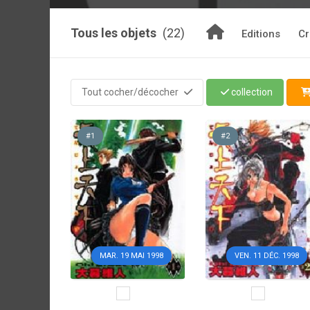
Tous les objets
(22)
Editions
Cr
Tout cocher/décocher
collection
#1
#2
MAR. 19 MAI 1998
VEN. 11 DÉC. 1998