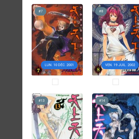
#7
#8
VEN. 19 JUIL. 2002
LUN. 10 DÉC. 2001
#13
#14