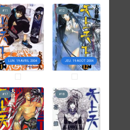
#11
#12
LUN. 19 AVRIL 2004
JEU. 19 AOÛT 2004
#17
#18