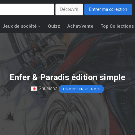
Découvrir
Entrer ma collection
Jeux de société
Quizz
Achat/vente
Top Collections
Enfer & Paradis édition simple
Shueisha
TERMINÉE EN 22 TOMES