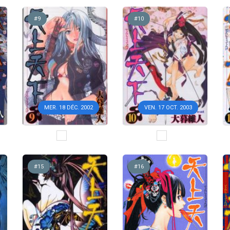
#9
#10
MER. 18 DÉC. 2002
VEN. 17 OCT. 2003
#15
#16