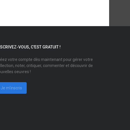
NSCRIVEZ-VOUS, C'EST GRATUIT !
éez votre compte dès maintenant pour gérer votre
llection, noter, critiquer, commenter et découvrir de
uvelles oeuvres !
Je m'inscris