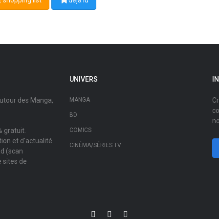
shopping list
déjà lu
UNIVERS
I
autour des Manga,
MANGA
Cr
co
BD
no
 gratuit.
COMICS
on et d'actualité.
CINÉMA/SÉRIES TV
ad (scan
 sites de