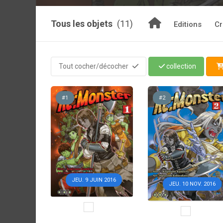
Tous les objets
(11)
Editions
Cr
Tout cocher/décocher
collection
#1
#2
JEU. 9 JUIN 2016
JEU. 10 NOV. 2016