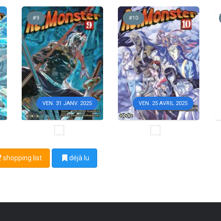
#9
#10
VEN. 25 AVRIL 2025
VEN. 31 JANV. 2025
shopping list
déjà lu