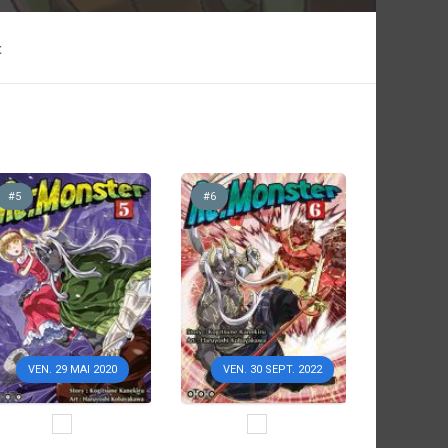
t
#5
#6
VEN. 29 MAI 2020
VEN. 30 SEPT. 2022