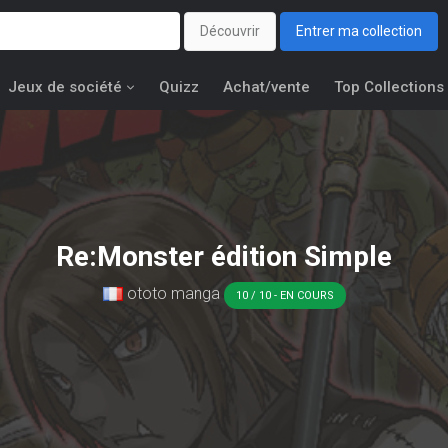
Découvrir
Entrer ma collection
Jeux de société
Quizz
Achat/vente
Top Collections
Re:Monster édition Simple
ototo manga
10 / 10 - EN COURS