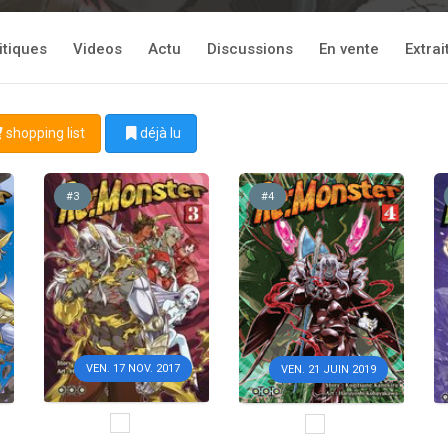
itiques
Videos
Actu
Discussions
En vente
Extrai
shopping list
déjà lu
#3
#4
VEN. 17 NOV. 2017
VEN. 21 JUIN 2019