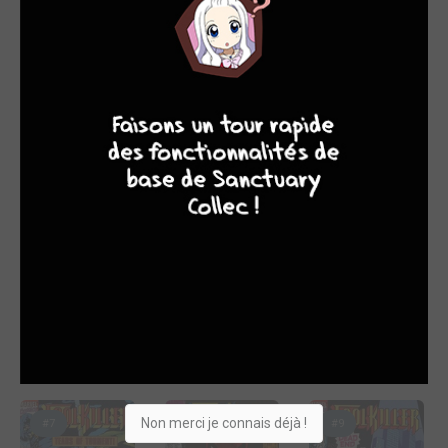
LUN. 1 OCT. 1990
JEU. 1 NOV. 1990
SAM. 1 DÉC. 1990
9
8
9
8
#4
#5
#6
VEN. 1 MARS 1991
LUN. 1 AVRIL 1991
MAR. 1 JANV. 1991
Non merci je connais déjà !
#7
#8
#9