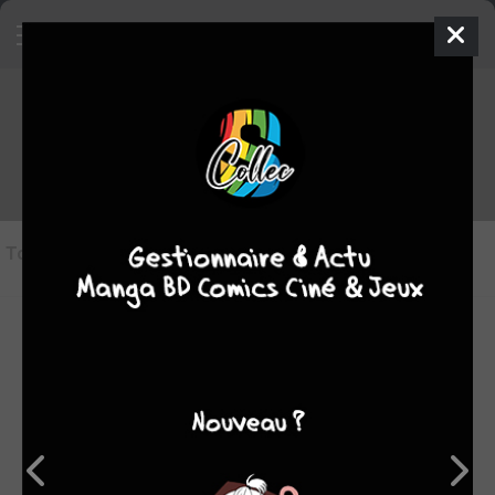
Foolkiller édition Issues V1 (1990 -
1991)
Marvel
TERMINÉE EN 10 TOMES
Tous les objets
(10)
Tout cocher/décocher
collection
shopping list
déjà lu
#1
#2
#3