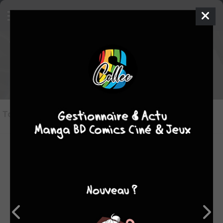
The Traveler édition Issues (2010 -
2011)
Boom! Studios
TERMINÉE EN 12 TOMES
Tous les objets
(12)
Tout cocher/décocher
collection
shopping list
déjà lu
#1
#2
#3