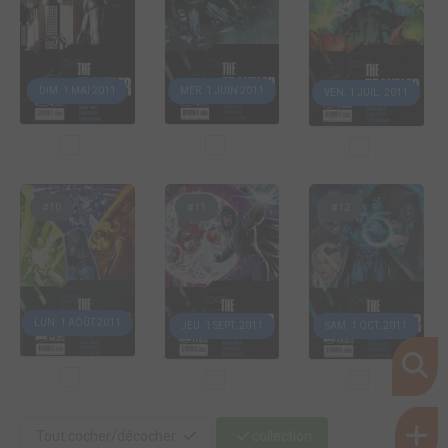
DIM. 1 MAI 2011
MER. 1 JUIN 2011
VEN. 1 JUIL. 2011
#10
#11
#12
LUN. 1 AOÛT 2011
JEU. 1 SEPT. 2011
SAM. 1 OCT. 2011
Tout cocher/décocher
collection