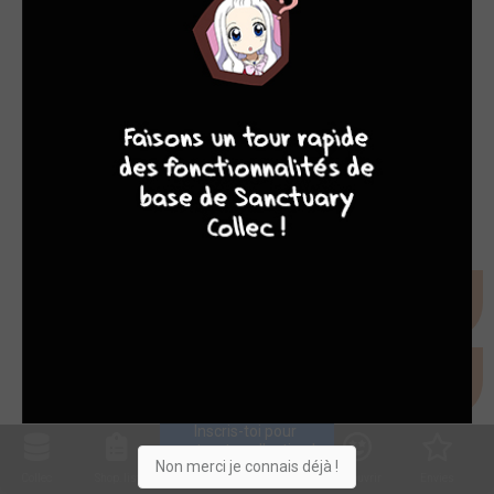
MER. 5 JANV. 2022
MER. 15 JUIN 2022
MER. 8 FÉVR. 2023
4
7
8
7
Tout cocher/décocher
collection
shopping list
déjà lu
Inscris-toi pour 
entrer ta collection !
Non merci je connais déjà !
Collec
Shop. list
Planning
Animes
Découvrir
Envies