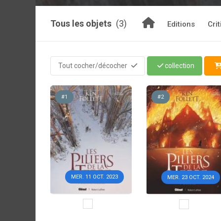
Tous les objets
(3)
Editions
Cri
Tout cocher/décocher
collection
#1
#2
MER. 11 OCT. 2023
MER. 23 OCT. 2024