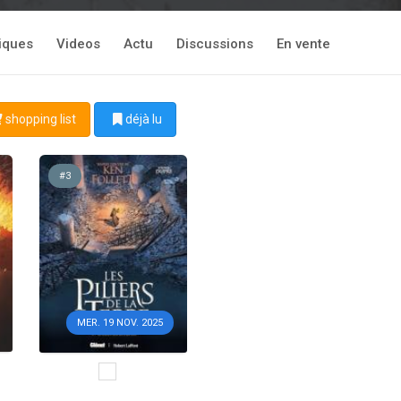
tiques
Videos
Actu
Discussions
En vente
shopping list
déjà lu
#3
MER. 19 NOV. 2025