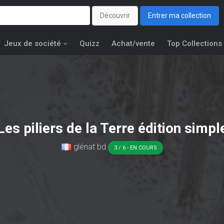
Découvrir
Entrer ma collection
Jeux de société
Quizz
Achat/vente
Top Collections
Les piliers de la Terre édition simpl
glénat bd
3 / 6 - EN COURS