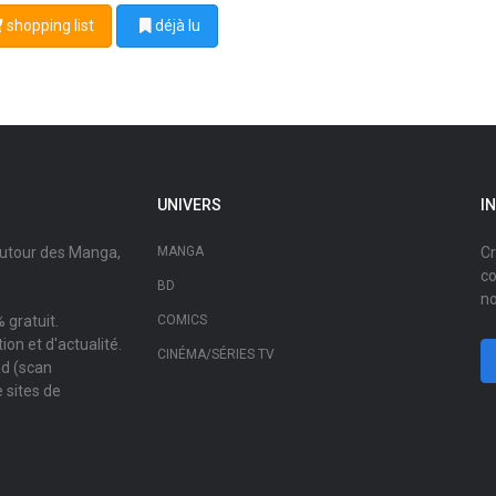
shopping list
déjà lu
UNIVERS
I
autour des Manga,
MANGA
Cr
co
BD
no
 gratuit.
COMICS
on et d'actualité.
CINÉMA/SÉRIES TV
ad (scan
 sites de