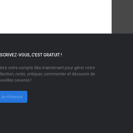
NSCRIVEZ-VOUS, C'EST GRATUIT !
éez votre compte dès maintenant pour gérer votre
llection, noter, critiquer, commenter et découvrir de
uvelles oeuvres !
Je m'inscris