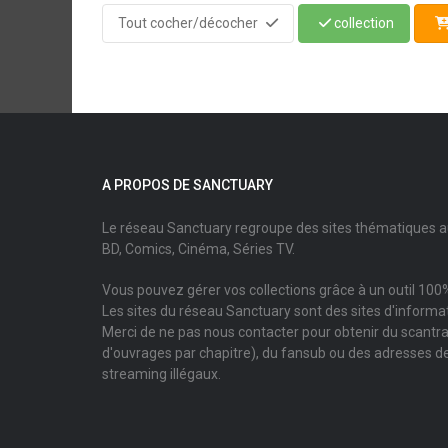
Tout cocher/décocher
collection
A PROPOS DE SANCTUARY
Le réseau Sanctuary regroupe des sites thématiques 
BD, Comics, Cinéma, Séries TV.
Vous pouvez gérer vos collections grâce à un outil 100%
Les sites du réseau Sanctuary sont des sites d'informati
Merci de ne pas nous contacter pour obtenir du scantr
d'ouvrages par chapitre), du fansub ou des adresses de
streaming illégaux.