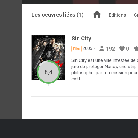
Les oeuvres liées
(1)
Editions
C
Sin City
192
0
2005
Film
Sin City est une ville infestée de
juré de protéger Nancy, une strip-
8,4
philosophe, part en mission pour
est l...