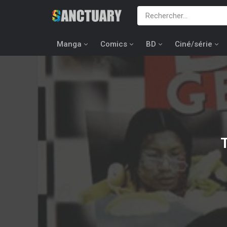
Manga
Comics
BD
Ciné/série
T