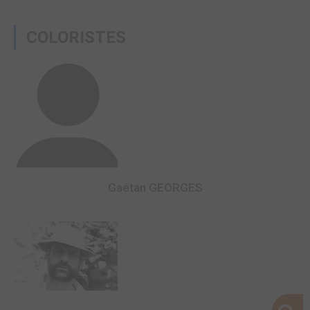
COLORISTES
Gaétan GEORGES