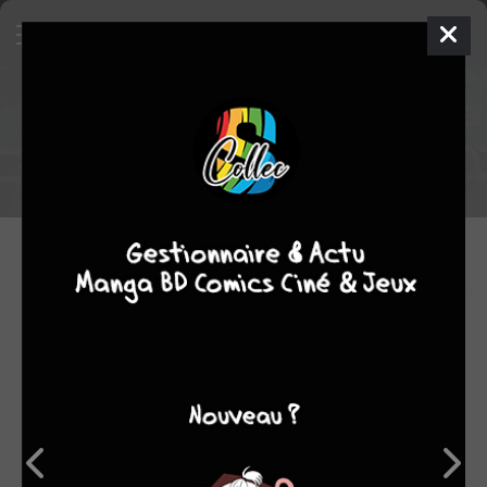
Tout le staff de Lowreader
DESSINATEURS