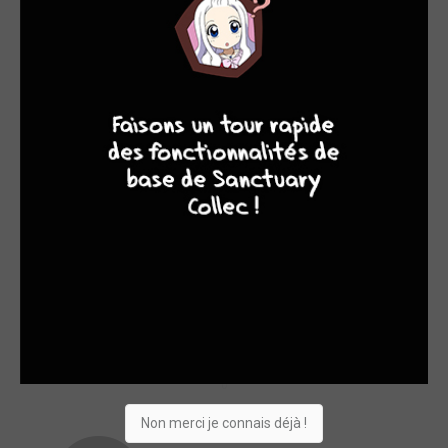
9
8
9
8
Nicolas GHISALBERTI
0
Guillaume SINGELIN
0
Non merci je connais déjà !