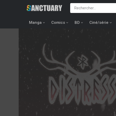
Manga
Comics
BD
Ciné/série