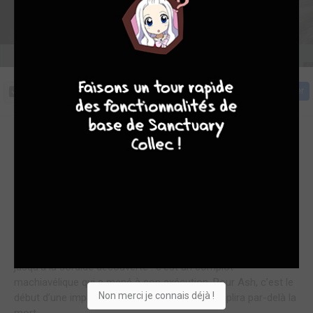
Cliquez sur la couverture pour commencer la lecture
9
8
9
8
Acheter
Son dernier souvenir ? La chaise électrique, la cagoule, la
main de l’exécuteur qui abaisse un levier… Lorsqu’il rouvre les
yeux, Ash n’a que de vagues notions de ce qu’a été sa vie, et
plus encore, des circonstances de sa mort. L’androgyne
Angel lui annonce qu’il a été victime d’une erreur judiciaire et
qu’il lui revient, à présent, d’éviter le même sort à d’autres
innocents. Mais au fur et à mesure des missions, les
souvenirs de l’ancien détective privé se font plus précis,
jusqu’à la sordide découverte : c’est un complot
machiavélique qui a mené à son exécution. Pour Ash, c’est le
Non merci je connais déjà !
début d’une implacable vengeance qu’il accomplira par-delà la