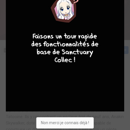
7
8
8
10
Cliquez sur la couverture pour commencer la lecture
Acheter
L'action se situe environ 30 ans avant les événements de la
première trilogie de Star Wars. Dans une lutte pour le contrôle
des voies commerciales interstellaires, la gigantesque
Fédération du Commerce, défiant le gouvernement de la
République, met sous embargo la paisible planète Naboo.
Grâce à deux chevaliers Jedi, la jeune reinede naboo parvient
à prendre la fuite. Le trio échoue sur la planète désertique
Tatooine. Ils y rencontrent un esclave âgé de neuf ans, Anakin
Non merci je connais déjà !
Skywalker, doté de facultés extraordinaires : capable de
construire un droïde (nommé C-3PO), il est aussi un pilote