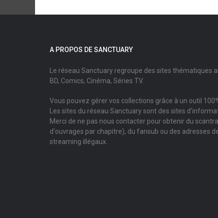
A PROPOS DE SANCTUARY
Le réseau Sanctuary regroupe des sites thématiques 
BD, Comics, Cinéma, Séries TV.
Vous pouvez gérer vos collections grâce à un outil 100%
Les sites du réseau Sanctuary sont des sites d'informati
Merci de ne pas nous contacter pour obtenir du scantr
d'ouvrages par chapitre), du fansub ou des adresses de
streaming illégaux.