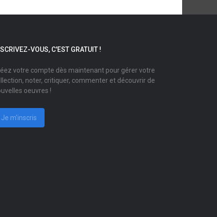
NSCRIVEZ-VOUS, C'EST GRATUIT !
éez votre compte dès maintenant pour gérer votre
llection, noter, critiquer, commenter et découvrir de
uvelles oeuvres !
Je m'inscris