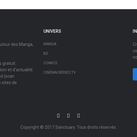
UNIVERS
I
autour des Manga,
MANGA
Cr
co
BD
no
 gratuit.
COMICS
on et d'actualité.
CINÉMA/SÉRIES TV
ad (scan
 sites de
Copyright © 2017
Sanctuary
. Tous droits réservés.