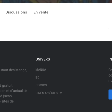
Discussions
En vente
UNIVERS
I
autour des Manga,
MANGA
Cr
co
BD
no
 gratuit.
COMICS
on et d'actualité.
CINÉMA/SÉRIES TV
ad (scan
 sites de