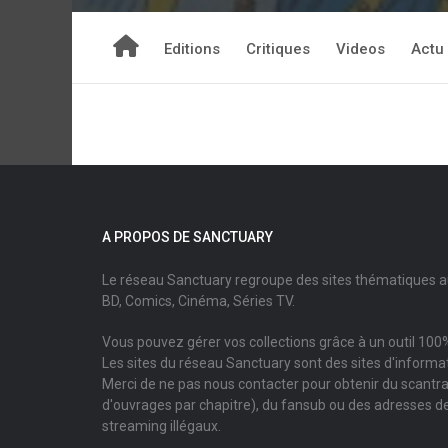
Editions
Critiques
Videos
Actu
A PROPOS DE SANCTUARY
Le réseau Sanctuary regroupe des sites thématiques 
BD, Comics, Cinéma, Séries TV.
Vous pouvez gérer vos collections grâce à un outil 100%
Les sites du réseau Sanctuary sont des sites d'informati
Merci de ne pas nous contacter pour obtenir du scantr
d'ouvrages par chapitre), du fansub ou des adresses de
streaming illégaux.