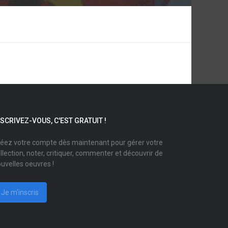
NSCRIVEZ-VOUS, C'EST GRATUIT !
éez votre compte dès maintenant pour gérer votre
llection, noter, critiquer, commenter et découvrir de
uvelles oeuvres !
Je m'inscris