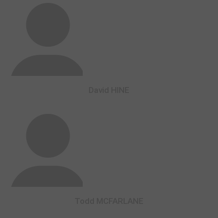
David HINE
Todd MCFARLANE