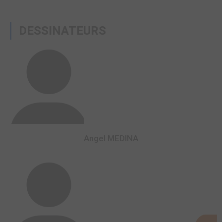
DESSINATEURS
Angel MEDINA