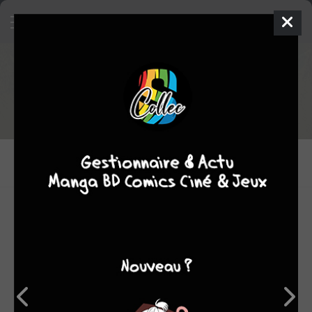
Tout le staff de Land 2
DESSINATEURS