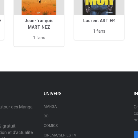
E
Jean-françois
Laurent ASTIER
MARTINEZ
1 fans
1 fans
UNIVERS
I
autour des Manga,
MANGA
Cr
co
BD
no
 gratuit.
COMICS
on et d'actualité.
CINÉMA/SÉRIES TV