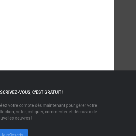
NSCRIVEZ-VOUS, C'EST GRATUIT !
éez votre compte dès maintenant pour gérer votre
llection, noter, critiquer, commenter et découvrir de
uvelles oeuvres !
Je m'inscris