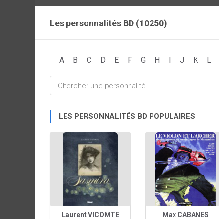
Les personnalités BD (10250)
A
B
C
D
E
F
G
H
I
J
K
L
LES PERSONNALITÉS BD POPULAIRES
Laurent VICOMTE
Max CABANES