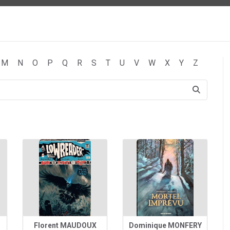
M
N
O
P
Q
R
S
T
U
V
W
X
Y
Z
Florent MAUDOUX
Dominique MONFERY