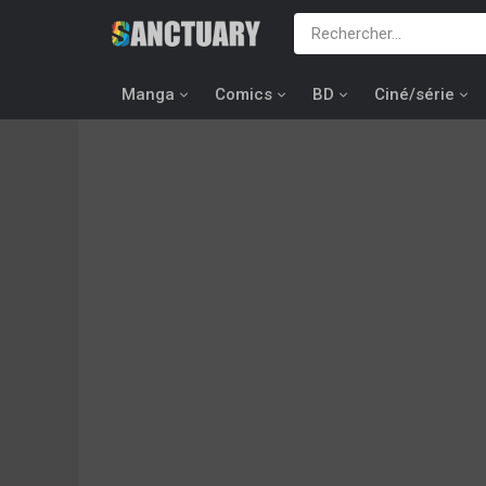
Manga
Comics
BD
Ciné/série