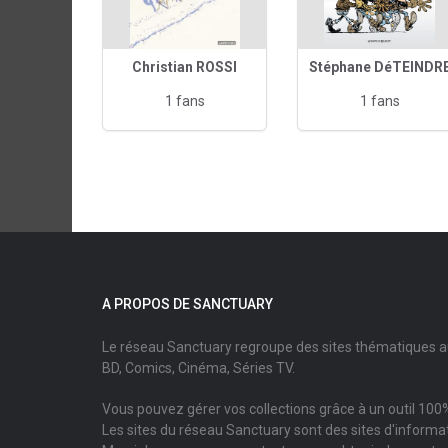
Christian ROSSI
Stéphane DéTEINDR
1 fans
1 fans
A PROPOS DE SANCTUARY
Le réseau Sanctuary regroupe des sites thématiques 
BD, Comics, Cinéma, Séries TV.
Vous pouvez gérer vos collections grâce à un outil 100%
Les sites du réseau Sanctuary sont des sites d'informati