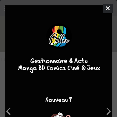
"grandir" dans les BD
Liste des oeuvres
(3)
Liste des Thématiques
-