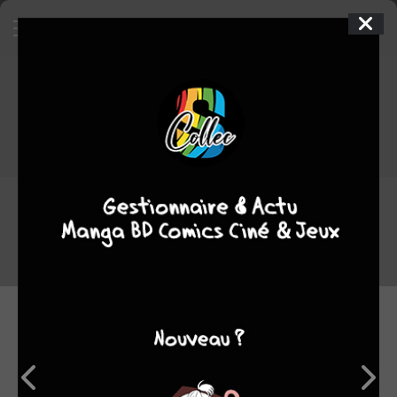
Accès refusé
L'accès à cette page a été restreint par son propriétaire.