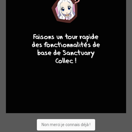
9
8
9
8
Non merci je connais déjà !