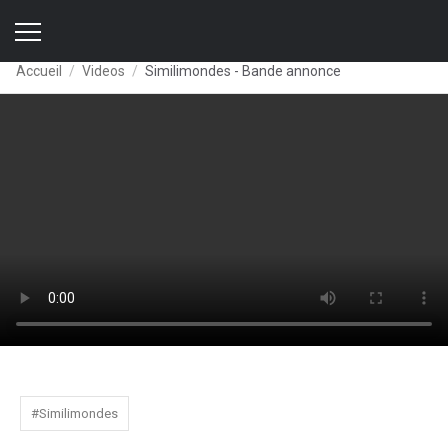
Accueil
Videos
Similimondes - Bande annonce
#Similimondes