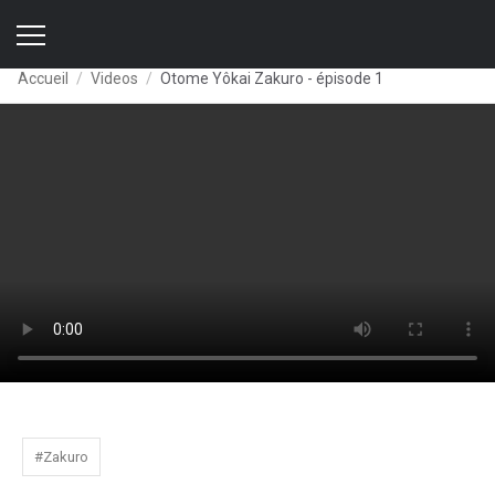
Accueil
Videos
Otome Yôkai Zakuro - épisode 1
#Zakuro