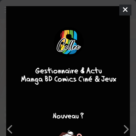
The Brave and The Bold
184 - The
Batman's Last Christmas!
ISSUES
V1 (1955 À 1983)
lun. 1 mars 1982
DC Comics
Comics
200
tomes
COMPLÈTE
Comics / Super Heros
science fiction
action
aventure
Le monde DC est sérieusement menacé par la disparition du
livre du destine, un ouvrage qui dévoile le sort de l'humanité.
Batman, Green Lantern, Lobo, Supergirl, Blue Beetle et la Légion
des Super-Héros doivent à tout prix le reprendre aux Lords of
Luck. Mark Waid et George Pérez devraient les y aider.