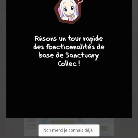
9
7
6
6
Non merci je connais déjà !