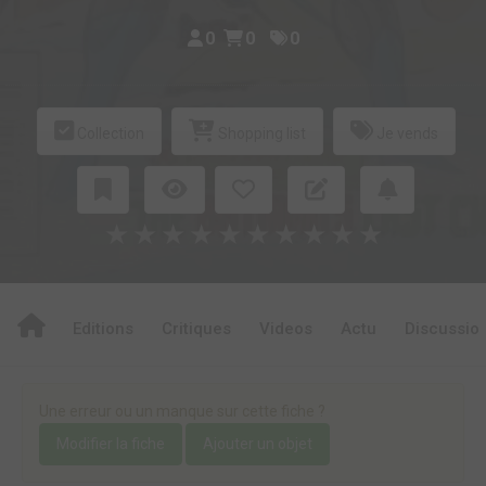
0
0
0
Collection
Shopping list
Je vends
★
★
★
★
★
★
★
★
★
★
Editions
Critiques
Videos
Actu
Discussio
Une erreur ou un manque sur cette fiche ?
Modifier la fiche
Ajouter un objet