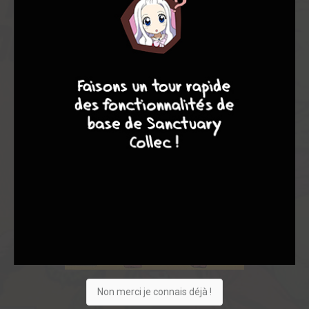
7
8
8
10
Non merci je connais déjà !
1
0
0