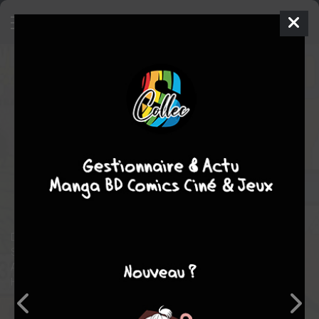
The Incredible Hulk
320 -
Honeymoon's Over!!
ISSUES V1 SUITE
(1968 - 1999)
dim. 1 juin 1986
Marvel
Comics
Carlos
PACHECO
Phillip kennedy JOHNSON
22
tomes
COMPLÈTE
Comics / Super Heros
De retour sur Terre, Bruce Banner est de nouveau en cavale.
Sauf que cette fois, le bon docteur fuit le monstre qui l’habite…
Après avoir été emprisonné et torturé par son hôte, l’incroyable
Hulk veut prendre sa revanche et l’évincer définitivement.