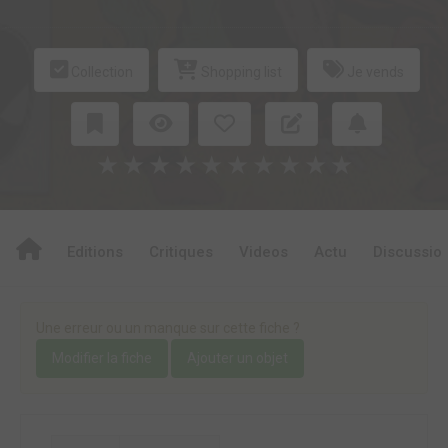
Collection
Shopping list
Je vends
★
★
★
★
★
★
★
★
★
★
Editions
Critiques
Videos
Actu
Discussio
Une erreur ou un manque sur cette fiche ?
Modifier la fiche
Ajouter un objet